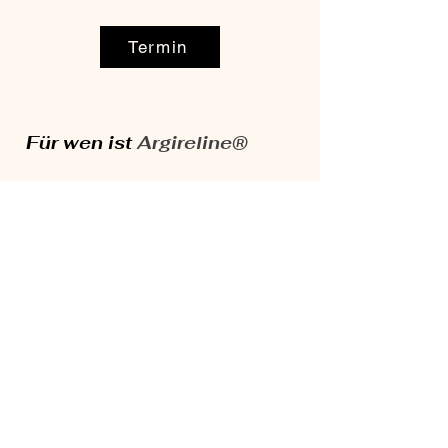
Termin
Für wen ist
Argireline®
• Für alle, die eine sanfte
Alternative zu Botox
suchen
• Für Botox-Neulinge
• Bei feinen mimischen Falten
• Für ein natürlich entspanntes
Hautbild
Lass dich unverbindlich beraten