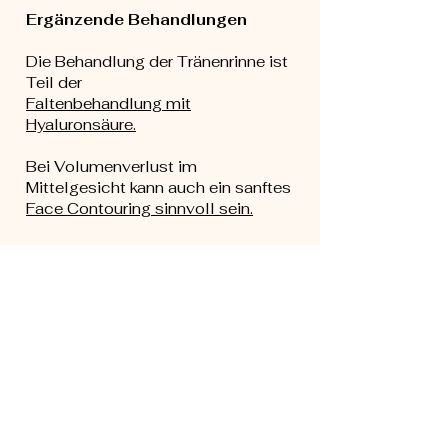
Ergänzende Behandlungen
Die Behandlung der Tränenrinne ist
Teil der
Faltenbehandlung mit
Hyaluronsäure.
Bei Volumenverlust im
Mittelgesicht kann auch ein sanftes
Face Contouring sinnvoll sein.
Natürlichkeit steht an erster
Stelle
Gerade bei der Tränenrinne gilt:
weniger ist mehr.
Mein Ziel ist es nicht, Volumen
„aufzufüllen“, sondern den Bereich
sanft auszugleichen und deine
natürliche Ausstrahlung zu