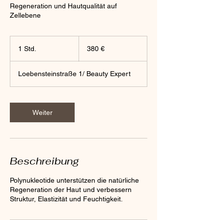
Regeneration und Hautqualität auf
Zellebene
380
Euro
1 Std.
1
380 €
S
t
Loebensteinstraße 1/ Beauty Expert
d
Weiter
Beschreibung
Polynukleotide unterstützen die natürliche
Regeneration der Haut und verbessern
Struktur, Elastizität und Feuchtigkeit.