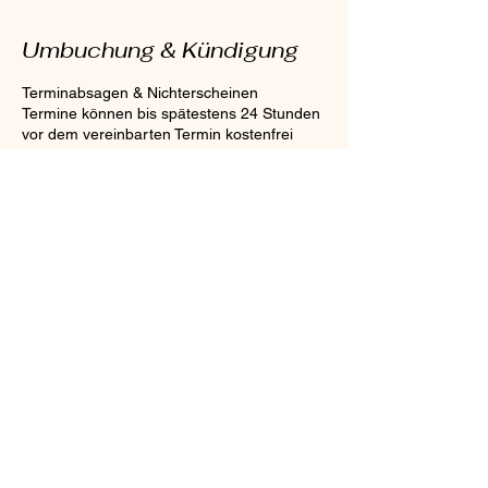
Umbuchung & Kündigung
Terminabsagen & Nichterscheinen
Termine können bis spätestens 24 Stunden
vor dem vereinbarten Termin kostenfrei
abgesagt oder verschoben werden.
Bei kurzfristigen Absagen innerhalb von 24
Stunden oder bei Nichterscheinen behalten
wir uns vor, ein Ausfallhonorar in Höhe von
30 € zu berechnen.
Kontaktangaben
Loebensteinstraße, Hanover, Germany
0162/1978610
sabiha9882@yahoo.de